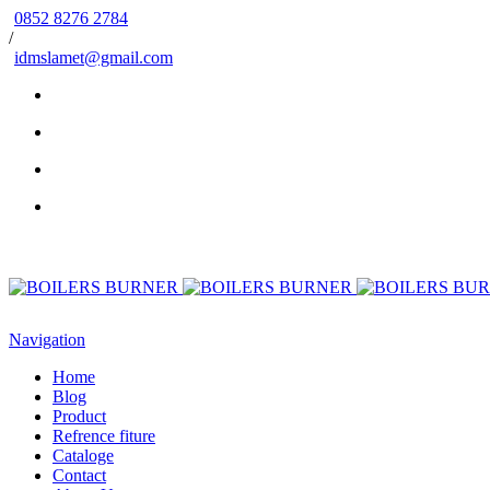
0852 8276 2784
/
idmslamet@gmail.com
Navigation
Home
Blog
Product
Refrence fiture
Cataloge
Contact