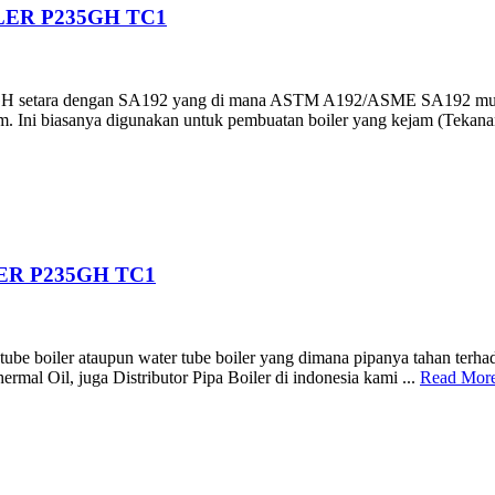
LER P235GH TC1
GH setara dengan SA192 yang di mana ASTM A192/ASME SA192 mulus 
 Ini biasanya digunakan untuk pembuatan boiler yang kejam (Tekanan k
ER P235GH TC1
e tube boiler ataupun water tube boiler yang dimana pipanya tahan terh
hermal Oil, juga Distributor Pipa Boiler di indonesia kami ...
Read Mor