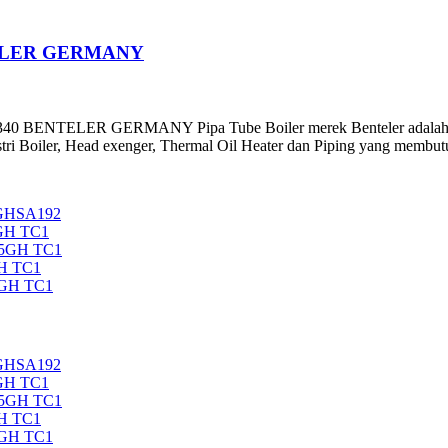
NTELER GERMANY
TELER GERMANY Pipa Tube Boiler merek Benteler adalah pipa st
stri Boiler, Head exenger, Thermal Oil Heater dan Piping yang membutu
5GHSA192
GH TC1
35GH TC1
H TC1
5GH TC1
5GHSA192
GH TC1
35GH TC1
H TC1
5GH TC1