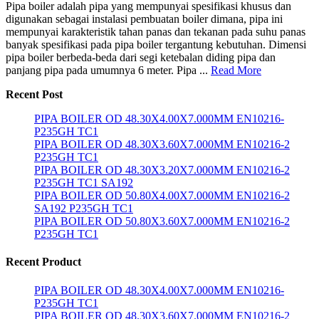
Pipa boiler adalah pipa yang mempunyai spesifikasi khusus dan
digunakan sebagai instalasi pembuatan boiler dimana, pipa ini
mempunyai karakteristik tahan panas dan tekanan pada suhu panas
banyak spesifikasi pada pipa boiler tergantung kebutuhan. Dimensi
pipa boiler berbeda-beda dari segi ketebalan diding pipa dan
panjang pipa pada umumnya 6 meter. Pipa ...
Read More
Recent Post
PIPA BOILER OD 48.30X4.00X7.000MM EN10216-
P235GH TC1
PIPA BOILER OD 48.30X3.60X7.000MM EN10216-2
P235GH TC1
PIPA BOILER OD 48.30X3.20X7.000MM EN10216-2
P235GH TC1 SA192
PIPA BOILER OD 50.80X4.00X7.000MM EN10216-2
SA192 P235GH TC1
PIPA BOILER OD 50.80X3.60X7.000MM EN10216-2
P235GH TC1
Recent Product
PIPA BOILER OD 48.30X4.00X7.000MM EN10216-
P235GH TC1
PIPA BOILER OD 48.30X3.60X7.000MM EN10216-2