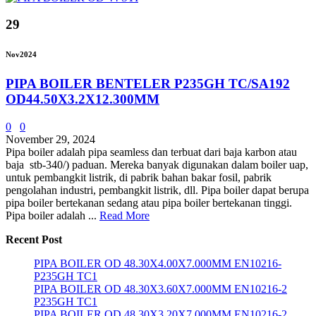
29
Nov
2024
PIPA BOILER BENTELER P235GH TC/SA192
OD44.50X3.2X12.300MM
0
0
November 29, 2024
Pipa boiler adalah pipa seamless dan terbuat dari baja karbon atau
baja stb-340/) paduan. Mereka banyak digunakan dalam boiler uap,
untuk pembangkit listrik, di pabrik bahan bakar fosil, pabrik
pengolahan industri, pembangkit listrik, dll. Pipa boiler dapat berupa
pipa boiler bertekanan sedang atau pipa boiler bertekanan tinggi.
Pipa boiler adalah ...
Read More
Recent Post
PIPA BOILER OD 48.30X4.00X7.000MM EN10216-
P235GH TC1
PIPA BOILER OD 48.30X3.60X7.000MM EN10216-2
P235GH TC1
PIPA BOILER OD 48.30X3.20X7.000MM EN10216-2