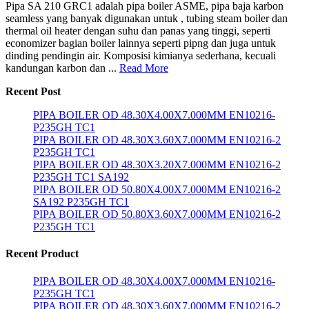
Pipa SA 210 GRC1 adalah pipa boiler ASME, pipa baja karbon
seamless yang banyak digunakan untuk , tubing steam boiler dan
thermal oil heater dengan suhu dan panas yang tinggi, seperti
economizer bagian boiler lainnya seperti pipng dan juga untuk
dinding pendingin air. Komposisi kimianya sederhana, kecuali
kandungan karbon dan ...
Read More
Recent Post
PIPA BOILER OD 48.30X4.00X7.000MM EN10216-
P235GH TC1
PIPA BOILER OD 48.30X3.60X7.000MM EN10216-2
P235GH TC1
PIPA BOILER OD 48.30X3.20X7.000MM EN10216-2
P235GH TC1 SA192
PIPA BOILER OD 50.80X4.00X7.000MM EN10216-2
SA192 P235GH TC1
PIPA BOILER OD 50.80X3.60X7.000MM EN10216-2
P235GH TC1
Recent Product
PIPA BOILER OD 48.30X4.00X7.000MM EN10216-
P235GH TC1
PIPA BOILER OD 48.30X3.60X7.000MM EN10216-2