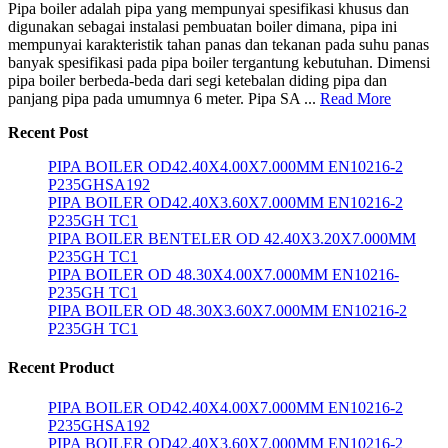
Pipa boiler adalah pipa yang mempunyai spesifikasi khusus dan
digunakan sebagai instalasi pembuatan boiler dimana, pipa ini
mempunyai karakteristik tahan panas dan tekanan pada suhu panas
banyak spesifikasi pada pipa boiler tergantung kebutuhan. Dimensi
pipa boiler berbeda-beda dari segi ketebalan diding pipa dan
panjang pipa pada umumnya 6 meter. Pipa SA ...
Read More
Recent Post
PIPA BOILER OD42.40X4.00X7.000MM EN10216-2
P235GHSA192
PIPA BOILER OD42.40X3.60X7.000MM EN10216-2
P235GH TC1
PIPA BOILER BENTELER OD 42.40X3.20X7.000MM
P235GH TC1
PIPA BOILER OD 48.30X4.00X7.000MM EN10216-
P235GH TC1
PIPA BOILER OD 48.30X3.60X7.000MM EN10216-2
P235GH TC1
Recent Product
PIPA BOILER OD42.40X4.00X7.000MM EN10216-2
P235GHSA192
PIPA BOILER OD42.40X3.60X7.000MM EN10216-2