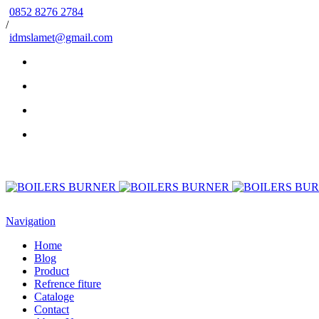
0852 8276 2784
/
idmslamet@gmail.com
Navigation
Home
Blog
Product
Refrence fiture
Cataloge
Contact