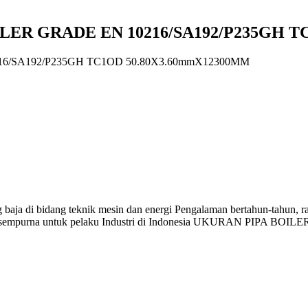
LER GRADE EN 10216/SA192/P235GH T
6/SA192/P235GH TC1OD 50.80X3.60mmX12300MM
ja di bidang teknik mesin dan energi Pengalaman bertahun-tahun, ran
 yang sempurna untuk pelaku Industri di Indonesia UKURAN PIPA