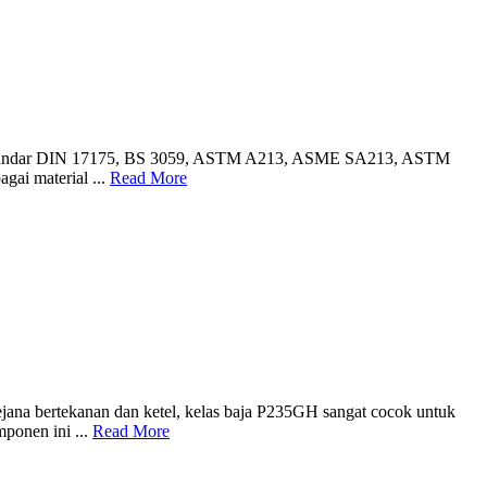
pa setandar DIN 17175, BS 3059, ASTM A213, ASME SA213, ASTM
gai material ...
Read More
bejana bertekanan dan ketel, kelas baja P235GH sangat cocok untuk
ponen ini ...
Read More