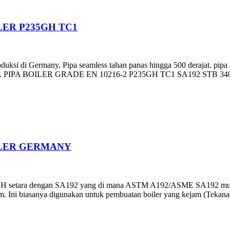
LER P235GH TC1
duksi di Germany, Pipa seamless tahan panas hingga 500 derajat. pipa 
inggi. PIPA BOILER GRADE EN 10216-2 P235GH TC1 SA192 STB 340
TELER GERMANY
GH setara dengan SA192 yang di mana ASTM A192/ASME SA192 mulus 
 Ini biasanya digunakan untuk pembuatan boiler yang kejam (Tekanan k