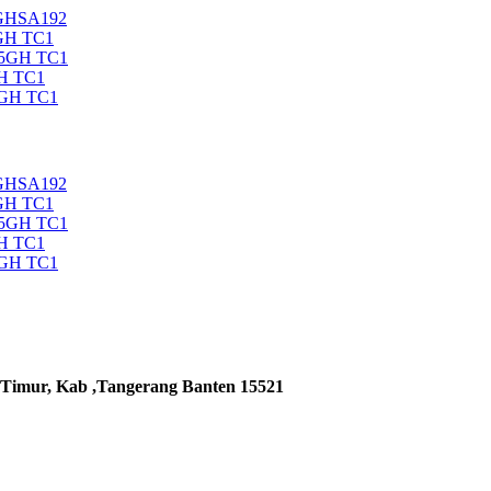
5GHSA192
GH TC1
35GH TC1
H TC1
5GH TC1
5GHSA192
GH TC1
35GH TC1
H TC1
5GH TC1
 Timur, Kab ,Tangerang Banten 15521