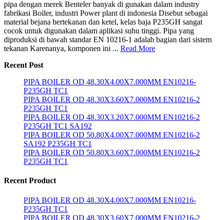
pipa dengan merek Benteler banyak di gunakan dalam industry
fabrikasi Boiler, industri Power plant di indonesia Disebut sebagai
material bejana bertekanan dan ketel, kelas baja P235GH sangat
cocok untuk digunakan dalam aplikasi suhu tinggi. Pipa yang
diproduksi di bawah standar EN 10216-1 adalah bagian dari sistem
tekanan Karenanya, komponen ini ...
Read More
Recent Post
PIPA BOILER OD 48.30X4.00X7.000MM EN10216-
P235GH TC1
PIPA BOILER OD 48.30X3.60X7.000MM EN10216-2
P235GH TC1
PIPA BOILER OD 48.30X3.20X7.000MM EN10216-2
P235GH TC1 SA192
PIPA BOILER OD 50.80X4.00X7.000MM EN10216-2
SA192 P235GH TC1
PIPA BOILER OD 50.80X3.60X7.000MM EN10216-2
P235GH TC1
Recent Product
PIPA BOILER OD 48.30X4.00X7.000MM EN10216-
P235GH TC1
PIPA BOILER OD 48.30X3.60X7.000MM EN10216-2