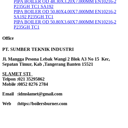
PIPA BOILER OD 48.30X3.20X7.000MM EN10216-2
P235GH TC1 SA192
PIPA BOILER OD 50.80X4.00X7.000MM EN10216-2
SA192 P235GH TC1
PIPA BOILER OD 50.80X3.60X7.000MM EN10216-2
P235GH TC1
Office
PT. SUMBER TEKNIK INDUSTRI
Jl. Mangga Pesona Lebak Wangi 2 Blok A3 No 15 Kec,
Sepatan Timur, Kab ,Tangerang Banten 15521
SLAMET STI
Telpon :021 35295862
Mobile :0852 8276 2784
Email :idmslamet@gmail.com
Web :https://boilersburner.com