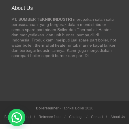
About Us
PT. SUMBER TEKNIK INDUSTRI
merupakan salah satu
perususahaan yang bergerak dalam mendistributor
semua spare part steam Boiler dan Thermal oil Heater
dan menyediakan dan unit burner ,pumpa,dll di
Indonesia. Produk kami meliputi jual spare part boiler, hot
water boiler, thermal oil heater untuk marine kapal tanker
dan berbagai Industri lainnya. Kami juga menyediakan
sparepart boiler seperti burner dan part Dll.
Boilersburner
- Fabrikai Boiler 2026
Blog
/
Product
/
Refrence fiture
/
Cataloge
/
Contact
/
About Us