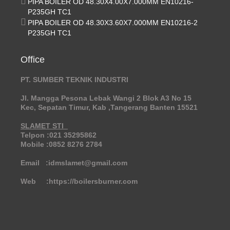
PIPA BOILER OD 48.30X4.00X7.000MM EN10216-
P235GH TC1
PIPA BOILER OD 48.30X3.60X7.000MM EN10216-2
P235GH TC1
Office
PT. SUMBER TEKNIK INDUSTRI
Jl. Mangga Pesona Lebak Wangi 2 Blok A3 No 15
Kec, Sepatan Timur, Kab ,Tangerang Banten 15521
SLAMET STI
Telpon :021 35295862
Mobile :0852 8276 2784
Email :idmslamet@gmail.com
Web :https://boilersburner.com