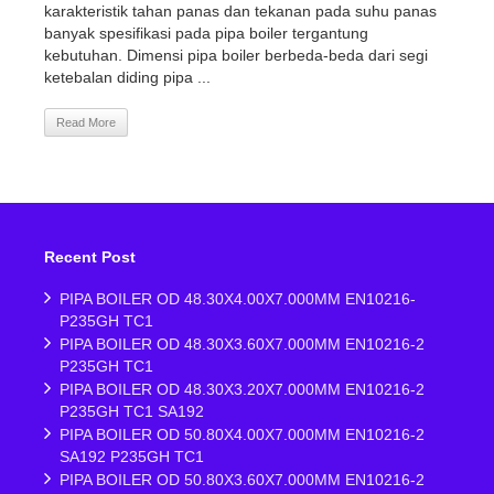
karakteristik tahan panas dan tekanan pada suhu panas
banyak spesifikasi pada pipa boiler tergantung
kebutuhan. Dimensi pipa boiler berbeda-beda dari segi
ketebalan diding pipa ...
Read More
Recent Post
PIPA BOILER OD 48.30X4.00X7.000MM EN10216-
P235GH TC1
PIPA BOILER OD 48.30X3.60X7.000MM EN10216-2
P235GH TC1
PIPA BOILER OD 48.30X3.20X7.000MM EN10216-2
P235GH TC1 SA192
PIPA BOILER OD 50.80X4.00X7.000MM EN10216-2
SA192 P235GH TC1
PIPA BOILER OD 50.80X3.60X7.000MM EN10216-2