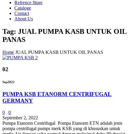
Refrence fiture
Cataloge
Contact
About Us
Tag: JUAL PUMPA KASB UNTUK OIL
PANAS
Home
JUAL PUMPA KASB UNTUK OIL PANAS
02
Sep
2022
PUMPA KSB ETANORM CENTRIFUGAL
GERMANY
0
0
September 2, 2022
Pumpa Etanorm Centrifugal Pompa Etanorm ETN adalah jenis
pompa centrifugal pumps merk KSB yang di khususkan untuk
media Air dengan suhu normal dengan maksimal duhu 80 derajat.