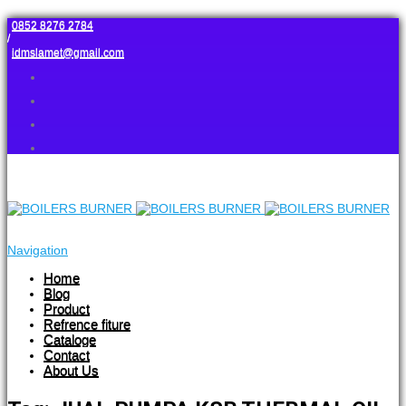
0852 8276 2784
/
idmslamet@gmail.com
Navigation
Home
Blog
Product
Refrence fiture
Cataloge
Contact
About Us