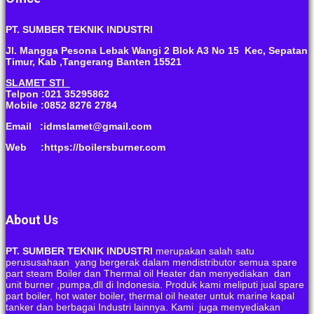
PT. SUMBER TEKNIK INDUSTRI
Jl. Mangga Pesona Lebak Wangi 2 Blok A3 No 15 Kec, Sepatan
Timur, Kab ,Tangerang Banten 15521
SLAMET STI
Telpon :021 35295862
Mobile :0852 8276 2784
Email :idmslamet@gmail.com
Web :https://boilersburner.com
About Us
PT. SUMBER TEKNIK INDUSTRI
merupakan salah satu
perususahaan yang bergerak dalam mendistributor semua spare
part steam Boiler dan Thermal oil Heater dan menyediakan dan
unit burner ,pumpa,dll di Indonesia. Produk kami meliputi jual spare
part boiler, hot water boiler, thermal oil heater untuk marine kapal
tanker dan berbagai Industri lainnya. Kami juga menyediakan