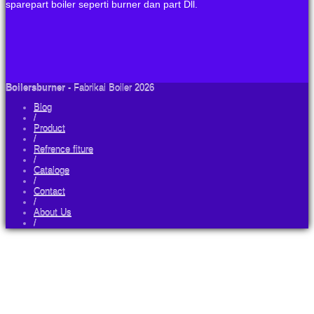
sparepart boiler seperti burner dan part Dll.
Boilersburner
- Fabrikai Boiler 2026
Blog
/
Product
/
Refrence fiture
/
Cataloge
/
Contact
/
About Us
/
Asalammualikum .
salam kenal slamet idm boiler
ada yang bisa kami bantu
Open chat