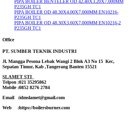
PIPA BOILER BENTELER OD 42.40X3.20X7.000MM
P235GH TC1
PIPA BOILER OD 48.30X4.00X7.000MM EN10216-
P235GH TC1
PIPA BOILER OD 48.30X3.60X7.000MM EN10216-2
P235GH TC1
Office
PT. SUMBER TEKNIK INDUSTRI
Jl. Mangga Pesona Lebak Wangi 2 Blok A3 No 15 Kec,
Sepatan Timur, Kab ,Tangerang Banten 15521
SLAMET STI
Telpon :021 35295862
Mobile :0852 8276 2784
Email :idmslamet@gmail.com
Web :https://boilersburner.com