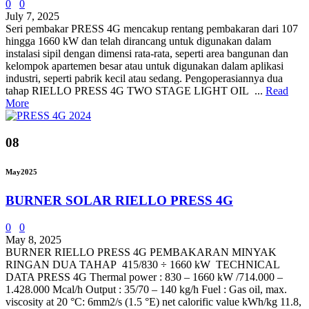
0
0
July 7, 2025
Seri pembakar PRESS 4G mencakup rentang pembakaran dari 107
hingga 1660 kW dan telah dirancang untuk digunakan dalam
instalasi sipil dengan dimensi rata-rata, seperti area bangunan dan
kelompok apartemen besar atau untuk digunakan dalam aplikasi
industri, seperti pabrik kecil atau sedang. Pengoperasiannya dua
tahap RIELLO PRESS 4G TWO STAGE LIGHT OIL ...
Read
More
08
May
2025
BURNER SOLAR RIELLO PRESS 4G
0
0
May 8, 2025
BURNER RIELLO PRESS 4G PEMBAKARAN MINYAK
RINGAN DUA TAHAP 415/830 ÷ 1660 kW TECHNICAL
DATA PRESS 4G Thermal power : 830 – 1660 kW /714.000 –
1.428.000 Mcal/h Output : 35/70 – 140 kg/h Fuel : Gas oil, max.
viscosity at 20 °C: 6mm2/s (1.5 °E) net calorific value kWh/kg 11.8,