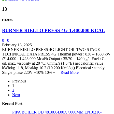
13
Feb
2025
BURNER RIELLO PRESS 4G-1.400.000 KCAL
0
0
February 13, 2025
BURNER RIELLO PRESS 4G LIGHT OIL TWO STAGE
TECHNICAL DATA PRESS 4G Thermal power : 830 – 1660 kW
/714.000 –1.428.000 Mcal/h Output : 35/70 – 140 kg/h Fuel : Gas
oil, max. viscosity at 20 °C: 6mm2/s (1.5 °E) net calorific value
kWh/kg 11.8, Mcal/kg 10.2 (10.200 Kcal/kg) Electrical : supply
Single-phase 220V +10%-10% ~ ...
Read More
Previous
1
2
Next
Recent Post
PIPA BOILER OD 48.30X4.00X7.000MM EN10216-