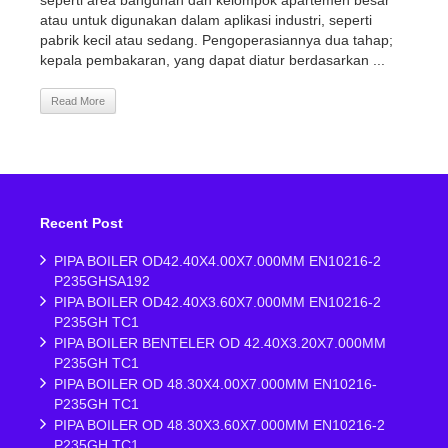
seperti area bangunan dan kelompok apartemen besar
atau untuk digunakan dalam aplikasi industri, seperti
pabrik kecil atau sedang. Pengoperasiannya dua tahap;
kepala pembakaran, yang dapat diatur berdasarkan ...
Read More
Recent Post
PIPA BOILER OD42.40X4.00X7.000MM EN10216-2
P235GHSA192
PIPA BOILER OD42.40X3.60X7.000MM EN10216-2
P235GH TC1
PIPA BOILER BENTELER OD 42.40X3.20X7.000MM
P235GH TC1
PIPA BOILER OD 48.30X4.00X7.000MM EN10216-
P235GH TC1
PIPA BOILER OD 48.30X3.60X7.000MM EN10216-2
P235GH TC1