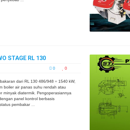
WO STAGE RL 130
0
0
akaran dari RL 130 486/948 ÷ 1540 kW,
m boiler air panas suhu rendah atau
ler minyak diatermik. Pengoperasiannya
dengan panel kontrol berbasis
status pembakar ...