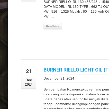
BURNER RIELLO RL 130 486/948 ÷ 154
DATA MODEL : RL 130 TYPE : 662 T1 OUT
kW , 816 – 1325 Mcal/h , 80 – 130 kg/h 
kW , ...
Read More
BURNER RIELLO LIGHT OIL (
21
December 21, 2024
Dec
2024
Seri pembakar RL mencakup rentang pemb
dirancang untuk digunakan dalam boiler a
udara panas atau uap, boiler minyak diat
tahap"; pembakar dilengkapi dengan panel
memberikan indikasi status pembakar dan