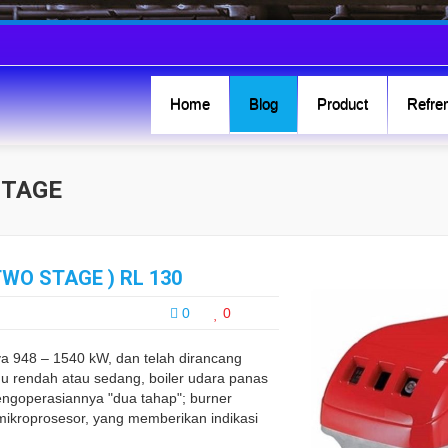
Home
Blog
Product
Refren
STAGE
TWO STAGE ) RL 130
0
0
a 948 – 1540 kW, dan telah dirancang
hu rendah atau sedang, boiler udara panas
Pengoperasiannya "dua tahap"; burner
 mikroprosesor, yang memberikan indikasi