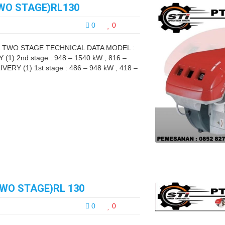
TWO STAGE)RL130
0
0
L TWO STAGE TECHNICAL DATA MODEL :
1) 2nd stage : 948 – 1540 kW , 816 –
VERY (1) 1st stage : 486 – 948 kW , 418 –
TWO STAGE)RL 130
0
0