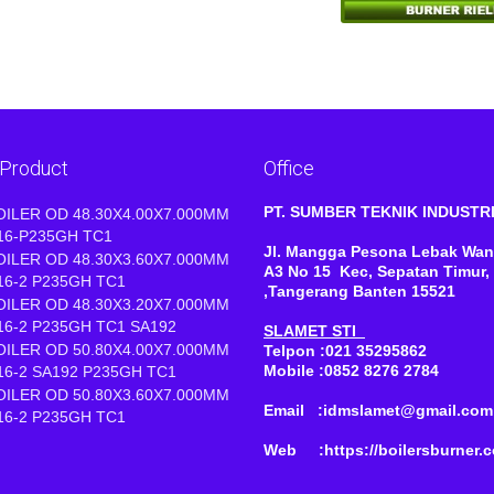
 Product
Office
PT. SUMBER TEKNIK INDUST
OILER OD 48.30X4.00X7.000MM
16-P235GH TC1
Jl. Mangga Pesona Lebak Wan
OILER OD 48.30X3.60X7.000MM
A3 No 15 Kec, Sepatan Timur,
16-2 P235GH TC1
,Tangerang Banten 15521
OILER OD 48.30X3.20X7.000MM
16-2 P235GH TC1 SA192
SLAMET STI
OILER OD 50.80X4.00X7.000MM
Telpon :021 35295862
Mobile :0852 8276 2784
16-2 SA192 P235GH TC1
OILER OD 50.80X3.60X7.000MM
Email :idmslamet@gmail.com
16-2 P235GH TC1
Web :https://boilersburner.