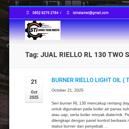
0852 8276 2784
/
idmslamet@gmail.com
Tag: JUAL RIELLO RL 130 TWO 
BURNER RIELLO LIGHT OIL ( 
21
October 21, 2025
Oct
2025
Seri burner RL 130 mencakup rentang day
untuk digunakan pada boiler air panas su
atau uap, serta boiler minyak diatermik. 
dilengkapi dengan panel kontrol berbasis
status burner dan penyebab ...