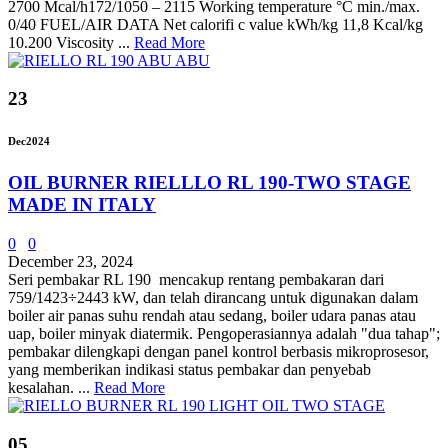
2700 Mcal/h172/1050 – 2115 Working temperature °C min./max.
0/40 FUEL/AIR DATA Net calorifi c value kWh/kg 11,8 Kcal/kg
10.200 Viscosity ...
Read More
23
Dec
2024
OIL BURNER RIELLLO RL 190-TWO STAGE
MADE IN ITALY
0
0
December 23, 2024
Seri pembakar RL 190 mencakup rentang pembakaran dari
759/1423÷2443 kW, dan telah dirancang untuk digunakan dalam
boiler air panas suhu rendah atau sedang, boiler udara panas atau
uap, boiler minyak diatermik. Pengoperasiannya adalah "dua tahap";
pembakar dilengkapi dengan panel kontrol berbasis mikroprosesor,
yang memberikan indikasi status pembakar dan penyebab
kesalahan. ...
Read More
05