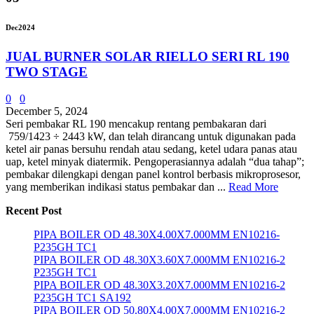
Dec
2024
JUAL BURNER SOLAR RIELLO SERI RL 190
TWO STAGE
0
0
December 5, 2024
Seri pembakar RL 190 mencakup rentang pembakaran dari
759/1423 ÷ 2443 kW, dan telah dirancang untuk digunakan pada
ketel air panas bersuhu rendah atau sedang, ketel udara panas atau
uap, ketel minyak diatermik. Pengoperasiannya adalah “dua tahap”;
pembakar dilengkapi dengan panel kontrol berbasis mikroprosesor,
yang memberikan indikasi status pembakar dan ...
Read More
Recent Post
PIPA BOILER OD 48.30X4.00X7.000MM EN10216-
P235GH TC1
PIPA BOILER OD 48.30X3.60X7.000MM EN10216-2
P235GH TC1
PIPA BOILER OD 48.30X3.20X7.000MM EN10216-2
P235GH TC1 SA192
PIPA BOILER OD 50.80X4.00X7.000MM EN10216-2