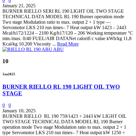
0
0
January 21, 2025
BURNER RIELLO SERI RL 190 LIGHT OIL TWO STAGE
TECHNICAL DATA MODEL RL 190 Burner operation mode
Two stage Modulation ratio to max. output 2 ÷ 1 type —
Servomotor LKS 210 run times– 7 Heat output kW 1423 – 2443
Mcal/h172/1224 – 2100 Kg/h17/120 – 206 Working temperature °C
min./max. 0/40 FUEL/AIR DATANet calorifi c value kWh/kg 11,8
Kcal/kg 10.200 Viscosity ...
Read More
10
Jan
2025
BURNER RIELLO RL 190 LIGHT OIL TWO
STAGE
0
0
January 10, 2025
BURNER RIELLO RL 190 759/1423 ÷ 2443 kW LIGHT OIL
TWO STAGE TECHNICAL DATA MODEL RL 190 Burner
operation mode Two stage Modulation ratio to max. output 2 ÷ 1
type Servomotor LKS 210 run times– 7 Heat output kW 1250 ÷