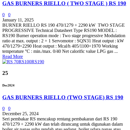
GAS BURNERS RIELLO ( TWO STAGE ) RS 190
0
0
January 11, 2025
BURNER RIELLO RS 190 470/1279 ÷ 2290 kW TWO STAGE
PROGRESSIVE Technical Datasheet Type RS190 MODEL :
RS190 Burner operation mode : Two stage progressive Modulation
ratio at max. output : 2 ÷ 1 Servomotor : SQN31 Heat output : kW
470/1279÷2290 Heat output : Mcal/h 405/1100÷1970 Working
temperature °C : min./max. 0/40 Net calorific value LPG gas ...
Read More
25
Dec
2024
GAS BURNERS RIELLO (TWO STAGE) RS 190
0
0
December 25, 2024
Seri pembakar RS mencakup rentang pembakaran dari RS 190
470/1279 ÷ 2290 kW dan telah dirancang untuk digunakan dalam
boiler air panas suhu rendah atau sedang, boiler udara panas atau