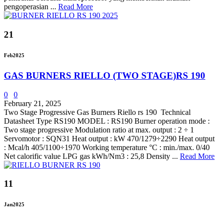
pengoperasian ...
Read More
21
Feb
2025
GAS BURNERS RIELLO (TWO STAGE)RS 190
0
0
February 21, 2025
Two Stage Progressive Gas Burners Riello rs 190 Technical
Datasheet Type RS190 MODEL : RS190 Burner operation mode :
Two stage progressive Modulation ratio at max. output : 2 ÷ 1
Servomotor : SQN31 Heat output : kW 470/1279÷2290 Heat output
: Mcal/h 405/1100÷1970 Working temperature °C : min./max. 0/40
Net calorific value LPG gas kWh/Nm3 : 25,8 Density ...
Read More
11
Jan
2025