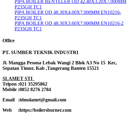
PIPA BOILER BENTELER OD 42.40X3.20X7.000MM
P235GH TC1
PIPA BOILER OD 48.30X4.00X7.000MM EN10216-
P235GH TC1
PIPA BOILER OD 48.30X3.60X7.000MM EN10216-2
P235GH TC1
Office
PT. SUMBER TEKNIK INDUSTRI
Jl. Mangga Pesona Lebak Wangi 2 Blok A3 No 15 Kec,
Sepatan Timur, Kab ,Tangerang Banten 15521
SLAMET STI
Telpon :021 35295862
Mobile :0852 8276 2784
Email :idmslamet@gmail.com
Web :https://boilersburner.com