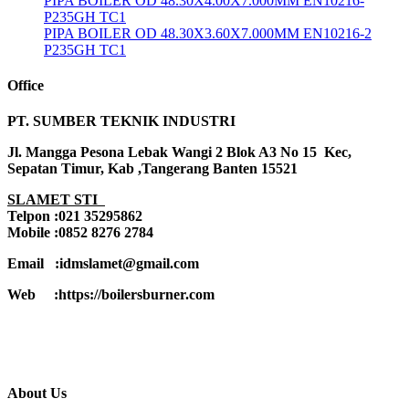
PIPA BOILER OD 48.30X4.00X7.000MM EN10216-
P235GH TC1
PIPA BOILER OD 48.30X3.60X7.000MM EN10216-2
P235GH TC1
Office
PT. SUMBER TEKNIK INDUSTRI
Jl. Mangga Pesona Lebak Wangi 2 Blok A3 No 15 Kec,
Sepatan Timur, Kab ,Tangerang Banten 15521
SLAMET STI
Telpon :021 35295862
Mobile :0852 8276 2784
Email :idmslamet@gmail.com
Web :https://boilersburner.com
About Us