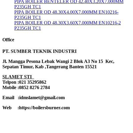
PIPA BOILER BENTELER OD 42.40X3.20X7.000MM
P235GH TC1
PIPA BOILER OD 48.30X4.00X7.000MM EN10216-
P235GH TC1
PIPA BOILER OD 48.30X3.60X7.000MM EN10216-2
P235GH TC1
Office
PT. SUMBER TEKNIK INDUSTRI
Jl. Mangga Pesona Lebak Wangi 2 Blok A3 No 15 Kec,
Sepatan Timur, Kab ,Tangerang Banten 15521
SLAMET STI
Telpon :021 35295862
Mobile :0852 8276 2784
Email :idmslamet@gmail.com
Web :https://boilersburner.com