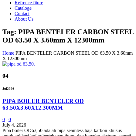
Refrence fiture
Cataloge
Contact
About Us
Tag: PIPA BENTELER CARBON STEEL
OD 63.50 X 3.60mm X 12300mm
Home
PIPA BENTELER CARBON STEEL OD 63.50 X 3.60mm
X 12300mm
04
Jul
2026
PIPA BOILER BENTELER OD
63.50X3.60X12.300MM
0
0
July 4, 2026
Pipa boiler OD63,50 adalah pipa seamless baja karbon khusus
untuk aplikasi boiler bertekanan tinggi dan bersuhu ekstrem, seperti