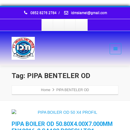
0852 8276 2784
/
idmslamet@gmail.com
Tag: PIPA BENTELER OD
Home
PIPA BENTELER OD
PIPA BOILER OD 50.80X4.00X7.000MM