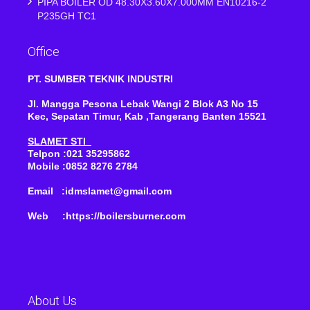
PIPA BOILER OD 48.30X3.60X7.000MM EN10216-2
P235GH TC1
Office
PT. SUMBER TEKNIK INDUSTRI
Jl. Mangga Pesona Lebak Wangi 2 Blok A3 No 15
Kec, Sepatan Timur, Kab ,Tangerang Banten 15521
SLAMET STI
Telpon :021 35295862
Mobile :0852 8276 2784
Email :idmslamet@gmail.com
Web :https://boilersburner.com
About Us