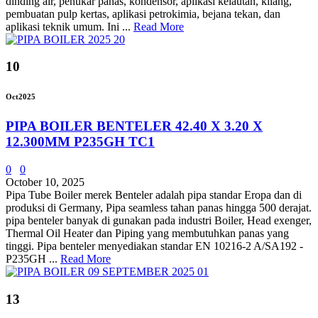
dinding air, penukar panas, kondensor, aplikasi kelautan, kilang,
pembuatan pulp kertas, aplikasi petrokimia, bejana tekan, dan
aplikasi teknik umum. Ini ...
Read More
10
Oct
2025
PIPA BOILER BENTELER 42.40 X 3.20 X
12.300MM P235GH TC1
0
0
October 10, 2025
Pipa Tube Boiler merek Benteler adalah pipa standar Eropa dan di
produksi di Germany, Pipa seamless tahan panas hingga 500 derajat.
pipa benteler banyak di gunakan pada industri Boiler, Head exenger,
Thermal Oil Heater dan Piping yang membutuhkan panas yang
tinggi. Pipa benteler menyediakan standar EN 10216-2 A/SA192 -
P235GH ...
Read More
13