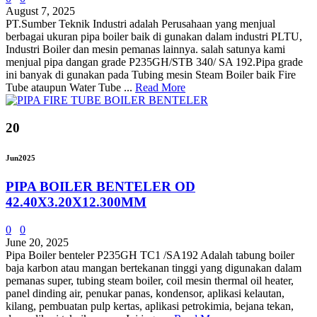
August 7, 2025
PT.Sumber Teknik Industri adalah Perusahaan yang menjual
berbagai ukuran pipa boiler baik di gunakan dalam industri PLTU,
Industri Boiler dan mesin pemanas lainnya. salah satunya kami
menjual pipa dangan grade P235GH/STB 340/ SA 192.Pipa grade
ini banyak di gunakan pada Tubing mesin Steam Boiler baik Fire
Tube ataupun Water Tube ...
Read More
20
Jun
2025
PIPA BOILER BENTELER OD
42.40X3.20X12.300MM
0
0
June 20, 2025
Pipa Boiler benteler P235GH TC1 /SA192 Adalah tabung boiler
baja karbon atau mangan bertekanan tinggi yang digunakan dalam
pemanas super, tubing steam boiler, coil mesin thermal oil heater,
panel dinding air, penukar panas, kondensor, aplikasi kelautan,
kilang, pembuatan pulp kertas, aplikasi petrokimia, bejana tekan,