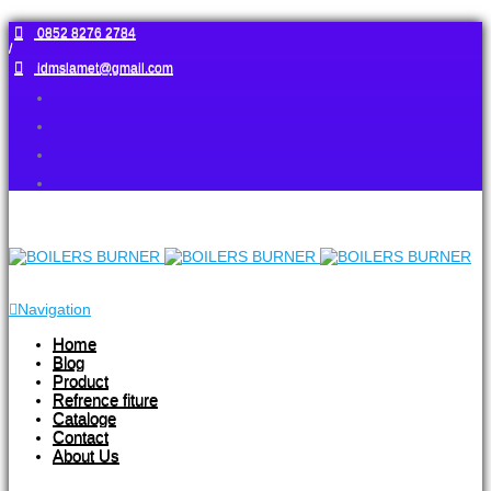
0852 8276 2784
/
idmslamet@gmail.com
Navigation
Home
Blog
Product
Refrence fiture
Cataloge
Contact
About Us