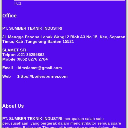
TC1
Office
PT. SUMBER TEKNIK INDUSTRI
Jl. Mangga Pesona Lebak Wangi 2 Blok A3 No 15 Kec, Sepatan
Timur, Kab ,Tangerang Banten 15521
SLAMET STI
Telpon :021 35295862
Mobile :0852 8276 2784
Email :idmslamet@gmail.com
Web :https://boilersburner.com
About Us
PT. SUMBER TEKNIK INDUSTRI
merupakan salah satu
perususahaan yang bergerak dalam mendistributor semua spare
part steam Boiler dan Thermal oil Heater dan menyediakan dan