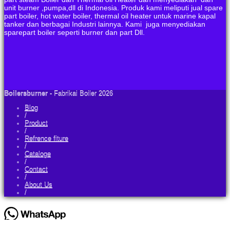
unit burner ,pumpa,dll di Indonesia. Produk kami meliputi jual spare
part boiler, hot water boiler, thermal oil heater untuk marine kapal
tanker dan berbagai Industri lainnya. Kami juga menyediakan
sparepart boiler seperti burner dan part Dll.
Boilersburner
- Fabrikai Boiler 2026
Blog
/
Product
/
Refrence fiture
/
Cataloge
/
Contact
/
About Us
/
Asalammualikum .