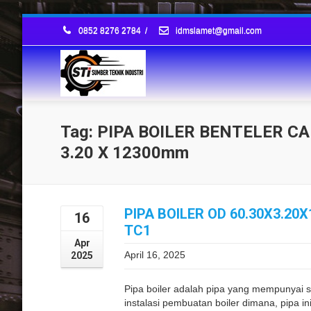
0852 8276 2784
/
idmslamet@gmail.com
Tag: PIPA BOILER BENTELER CA
3.20 X 12300mm
PIPA BOILER OD 60.30X3.2
16
TC1
Apr
April 16, 2025
2025
Pipa boiler adalah pipa yang mempunyai s
instalasi pembuatan boiler dimana, pipa i