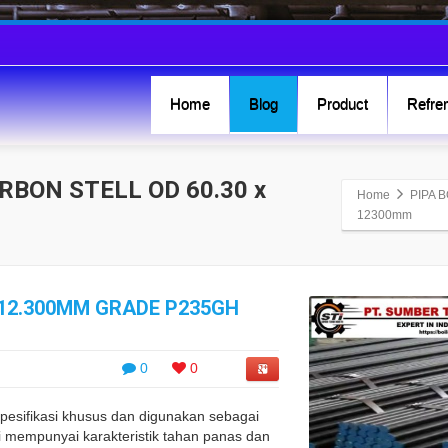
Home
Blog
Product
Refren
RBON STELL OD 60.30 x
Home
PIPA 
12300mm
0X12.300MM GRADE P235GH
0
0
pesifikasi khusus dan digunakan sebagai
ni mempunyai karakteristik tahan panas dan