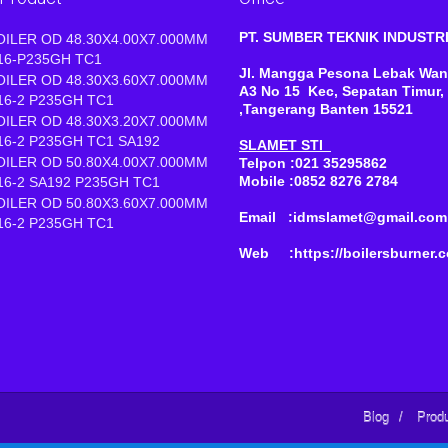
PT. SUMBER TEKNIK INDUST
OILER OD 48.30X4.00X7.000MM
16-P235GH TC1
Jl. Mangga Pesona Lebak Wan
OILER OD 48.30X3.60X7.000MM
A3 No 15 Kec, Sepatan Timur,
16-2 P235GH TC1
,Tangerang Banten 15521
OILER OD 48.30X3.20X7.000MM
16-2 P235GH TC1 SA192
SLAMET STI
OILER OD 50.80X4.00X7.000MM
Telpon :021 35295862
Mobile :0852 8276 2784
16-2 SA192 P235GH TC1
OILER OD 50.80X3.60X7.000MM
Email :idmslamet@gmail.com
16-2 P235GH TC1
Web :https://boilersburner.
Blog
/
Prod