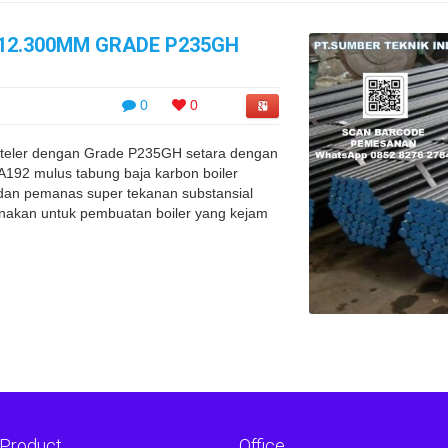
0X12.300MM GRADE P235GH
0
0
nteler dengan Grade P235GH setara dengan
92 mulus tabung baja karbon boiler
dan pemanas super tekanan substansial
unakan untuk pembuatan boiler yang kejam
 Product
Office