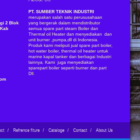
RI
PT. SUMBER TEKNIK INDUSTRI
merupakan salah satu perususahaan
gi 2 Blok
yang bergerak dalam mendistributor
 Kab
semua spare part steam Boiler dan
Thermal oil Heater dan menyediakan dan
unit burner ,pumpa,dll di Indonesia.
Produk kami meliputi jual spare part boiler,
hot water boiler, thermal oil heater untuk
marine kapal tanker dan berbagai Industri
lainnya. Kami juga menyediakan
sparepart boiler seperti burner dan part
Dll.
com
uct
/
Refrence fiture
/
Cataloge
/
Contact
/
About Us