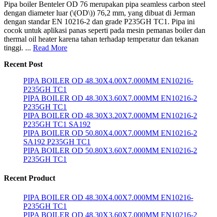
Pipa boiler Benteler OD 76 merupakan pipa seamless carbon steel
dengan diameter luar (\(OD\)) 76,2 mm, yang dibuat di Jerman
dengan standar EN 10216-2 dan grade P235GH TC1. Pipa ini
cocok untuk aplikasi panas seperti pada mesin pemanas boiler dan
thermal oil heater karena tahan terhadap temperatur dan tekanan
tinggi. ...
Read More
Recent Post
PIPA BOILER OD 48.30X4.00X7.000MM EN10216-
P235GH TC1
PIPA BOILER OD 48.30X3.60X7.000MM EN10216-2
P235GH TC1
PIPA BOILER OD 48.30X3.20X7.000MM EN10216-2
P235GH TC1 SA192
PIPA BOILER OD 50.80X4.00X7.000MM EN10216-2
SA192 P235GH TC1
PIPA BOILER OD 50.80X3.60X7.000MM EN10216-2
P235GH TC1
Recent Product
PIPA BOILER OD 48.30X4.00X7.000MM EN10216-
P235GH TC1
PIPA BOILER OD 48.30X3.60X7.000MM EN10216-2