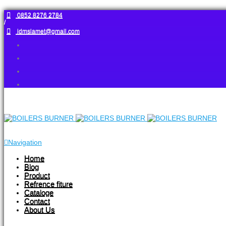
0852 8276 2784
/
idmslamet@gmail.com
Navigation
Home
Blog
Product
Refrence fiture
Cataloge
Contact
About Us