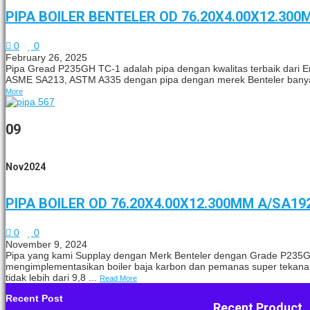
PIPA BOILER BENTELER OD 76.20X4.00X12.30
0
0
February 26, 2025
Pipa Gread P235GH TC-1 adalah pipa dengan kwalitas terbaik dari
ASME SA213, ASTM A335 dengan pipa dengan merek Benteler banyak di 
More
09
Nov
2024
PIPA BOILER OD 76.20X4.00X12.300MM A/SA1
0
0
November 9, 2024
Pipa yang kami Supplay dengan Merk Benteler dengan Grade P235
mengimplementasikan boiler baja karbon dan pemanas super tekanan
tidak lebih dari 9,8 ...
Read More
Recent Post
Recent Product