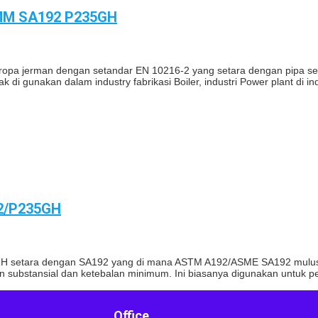
0MM SA192 P235GH
 Eropa jerman dengan setandar EN 10216-2 yang setara dengan pipa s
gunakan dalam industry fabrikasi Boiler, industri Power plant di indo
92/P235GH
GH setara dengan SA192 yang di mana ASTM A192/ASME SA192 mulus t
 substansial dan ketebalan minimum. Ini biasanya digunakan untuk p
Office