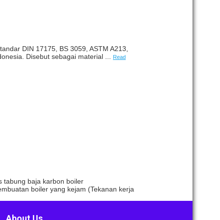
etandar DIN 17175, BS 3059, ASTM A213,
nesia. Disebut sebagai material ...
Read
abung baja karbon boiler
embuatan boiler yang kejam (Tekanan kerja
About Us