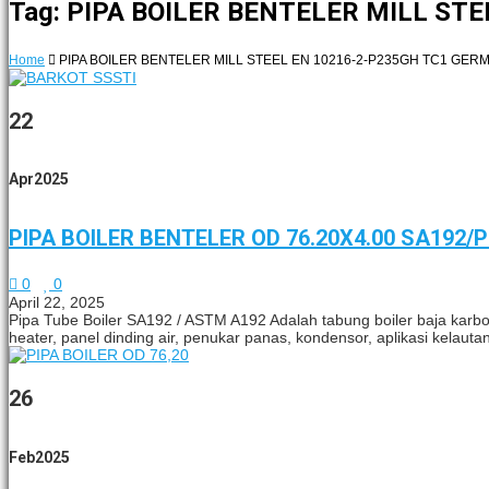
Tag: PIPA BOILER BENTELER MILL ST
Home
PIPA BOILER BENTELER MILL STEEL EN 10216-2-P235GH TC1 GER
22
Apr
2025
PIPA BOILER BENTELER OD 76.20X4.00 SA192/
0
0
April 22, 2025
Pipa Tube Boiler SA192 / ASTM A192 Adalah tabung boiler baja karbo
heater, panel dinding air, penukar panas, kondensor, aplikasi kelautan
26
Feb
2025