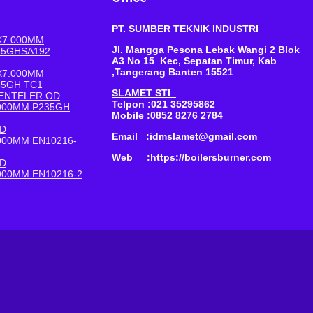
PT. SUMBER TEKNIK INDUSTRI
X7.000MM
Jl. Mangga Pesona Lebak Wangi 2 Blok
35GHSA192
A3 No 15 Kec, Sepatan Timur, Kab
,Tangerang Banten 15521
X7.000MM
35GH TC1
SLAMET STI
BENTELER OD
Telpon :021 35295862
.000MM P235GH
Mobile :0852 8276 2784
OD
Email :idmslamet@gmail.com
.000MM EN10216-
Web :https://boilersburner.com
OD
.000MM EN10216-2