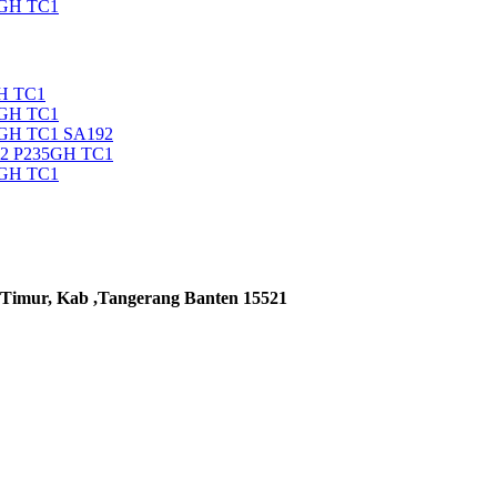
5GH TC1
H TC1
5GH TC1
5GH TC1 SA192
92 P235GH TC1
5GH TC1
 Timur, Kab ,Tangerang Banten 15521