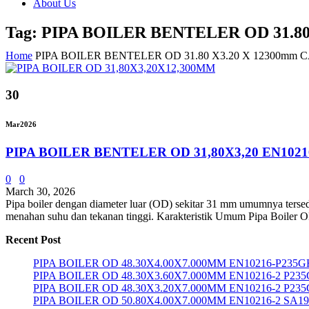
About Us
Tag: PIPA BOILER BENTELER OD 31.8
Home
PIPA BOILER BENTELER OD 31.80 X3.20 X 12300mm
30
Mar
2026
PIPA BOILER BENTELER OD 31,80X3,20 EN1021
0
0
March 30, 2026
Pipa boiler dengan diameter luar (OD) sekitar 31 mm umumnya tersed
menahan suhu dan tekanan tinggi. Karakteristik Umum Pipa Boiler OD 
Recent Post
PIPA BOILER OD 48.30X4.00X7.000MM EN10216-P235G
PIPA BOILER OD 48.30X3.60X7.000MM EN10216-2 P23
PIPA BOILER OD 48.30X3.20X7.000MM EN10216-2 P23
PIPA BOILER OD 50.80X4.00X7.000MM EN10216-2 SA1