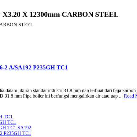
0 X3.20 X 12300mm CARBON STEEL
 CARBON STEEL
6-2 A/SA192 P235GH TC1
ia dalam ukuran standar industri 31.8 mm dan terbuat dari baja karbo
31.8 mm Pipa boiler ini berfungsi mengalirkan air atau uap ...
Read 
H TC1
5GH TC1
5GH TC1 SA192
92 P235GH TC1