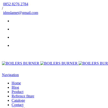
0852 8276 2784
/
idmslamet@gmail.com
Navigation
Home
Blog
Product
Refrence fiture
Cataloge
Contact