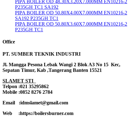
PIPA BOILER OD 48.30X3.20X7.000MM EN10216-2
P235GH TC1 SA192
PIPA BOILER OD 50.80X4.00X7.000MM EN10216-2
SA192 P235GH TC1
PIPA BOILER OD 50.80X3.60X7.000MM EN10216-2
P235GH TC1
Office
PT. SUMBER TEKNIK INDUSTRI
Jl. Mangga Pesona Lebak Wangi 2 Blok A3 No 15 Kec,
Sepatan Timur, Kab ,Tangerang Banten 15521
SLAMET STI
Telpon :021 35295862
Mobile :0852 8276 2784
Email :idmslamet@gmail.com
Web :https://boilersburner.com