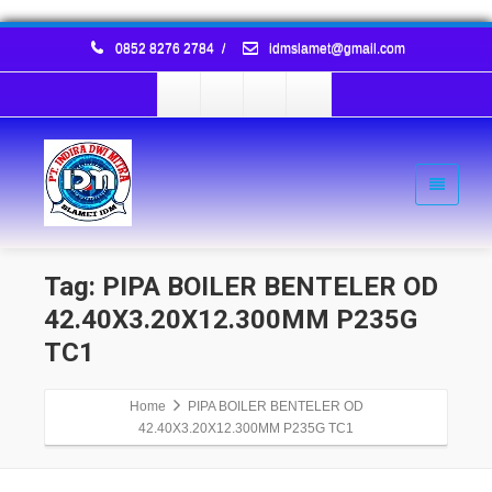
0852 8276 2784
/
idmslamet@gmail.com
Tag: PIPA BOILER BENTELER OD
42.40X3.20X12.300MM P235G
TC1
Home
PIPA BOILER BENTELER OD
42.40X3.20X12.300MM P235G TC1