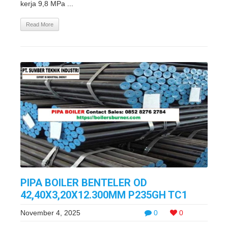
kerja 9,8 MPa ...
Read More
PIPA BOILER BENTELER OD
42,40X3,20X12.300MM P235GH TC1
November 4, 2025
0
0