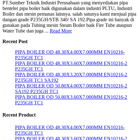
PT.Sumber Teknik Industri Perusahaan yang menyediakan pipa
benteler pipa boiler baik digunakan dalam industri PLTU, Industri
Boiler dan mesin pemanas lainnya. salah satunya kami menjual pipa
dangan grade P235GH/STB 340/ SA 192.Pipa grade ini banyak di
gunakan pada Tubing mesin Steam Boiler baik Fire Tube ataupun
Water Tube dan juga ...
Read More
Recent Post
PIPA BOILER OD 48.30X4.00X7.000MM EN10216-
P235GH TC1
PIPA BOILER OD 48.30X3.60X7.000MM EN10216-2
P235GH TC1
PIPA BOILER OD 48.30X3.20X7.000MM EN10216-2
P235GH TC1 SA192
PIPA BOILER OD 50.80X4.00X7.000MM EN10216-2
SA192 P235GH TC1
PIPA BOILER OD 50.80X3.60X7.000MM EN10216-2
P235GH TC1
Recent Product
PIPA BOILER OD 48.30X4.00X7.000MM EN10216-
P235GH TC1
PIPA BOILER OD 48.30X3.60X7.000MM EN10216-2