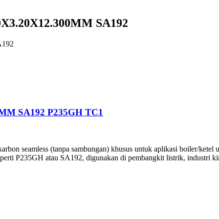
0X3.20X12.300MM SA192
A192
0MM SA192 P235GH TC1
arbon seamless (tanpa sambungan) khusus untuk aplikasi boiler/ketel u
eperti P235GH atau SA192, digunakan di pembangkit listrik, industri k