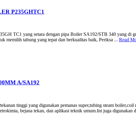
ELER P235GHTC1
35GH TC1 yang setara dengan pipa Boiler SA192/STB 340 yang di guna
tuk memilih tabung yang tepat dan berkualitas baik, Periksa ...
Read Mo
300MM A/SA192
tekanan tinggi yang digunakan pemanas super,tubing steam boiler,coil m
petrokimia, bejana tekan, dan aplikasi teknik umum.Ini juga digunakan d