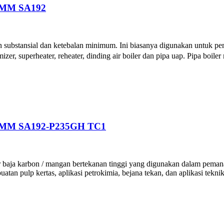
0MM SA192
substansial dan ketebalan minimum. Ini biasanya digunakan untuk pem
 superheater, reheater, dinding air boiler dan pipa uap. Pipa boiler
0MM SA192-P235GH TC1
ja karbon / mangan bertekanan tinggi yang digunakan dalam pemanas su
uatan pulp kertas, aplikasi petrokimia, bejana tekan, dan aplikasi tekn