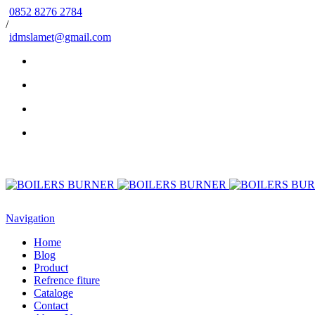
0852 8276 2784
/
idmslamet@gmail.com
Navigation
Home
Blog
Product
Refrence fiture
Cataloge
Contact