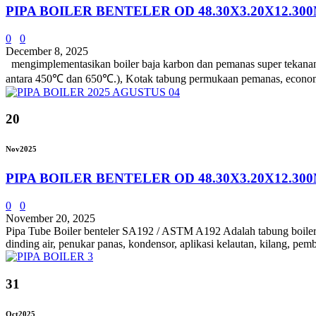
PIPA BOILER BENTELER OD 48.30X3.20X12.30
0
0
December 8, 2025
mengimplementasikan boiler baja karbon dan pemanas super tekanan 
antara 450℃ dan 650℃.), Kotak tabung permukaan pemanas, economizer,
20
Nov
2025
PIPA BOILER BENTELER OD 48.30X3.20X12.30
0
0
November 20, 2025
Pipa Tube Boiler benteler SA192 / ASTM A192 Adalah tabung boiler ba
dinding air, penukar panas, kondensor, aplikasi kelautan, kilang, pemb
31
Oct
2025