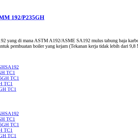
0MM 192/P235GH
192 yang di mana ASTM A192/ASME SA192 mulus tabung baja karbon 
ntuk pembuatan boiler yang kejam (Tekanan kerja tidak lebih dari 9,8
5GHSA192
GH TC1
35GH TC1
H TC1
5GH TC1
5GHSA192
GH TC1
35GH TC1
H TC1
5GH TC1