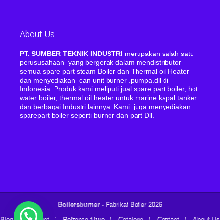
About Us
PT. SUMBER TEKNIK INDUSTRI
merupakan salah satu
perususahaan yang bergerak dalam mendistributor
semua spare part steam Boiler dan Thermal oil Heater
dan menyediakan dan unit burner ,pumpa,dll di
Indonesia. Produk kami meliputi jual spare part boiler, hot
water boiler, thermal oil heater untuk marine kapal tanker
dan berbagai Industri lainnya. Kami juga menyediakan
sparepart boiler seperti burner dan part Dll.
Boilersburner
- Fabrikai Boiler 2026
Blog
/
Product
/
Refrence fiture
/
Cataloge
/
Contact
/
About Us