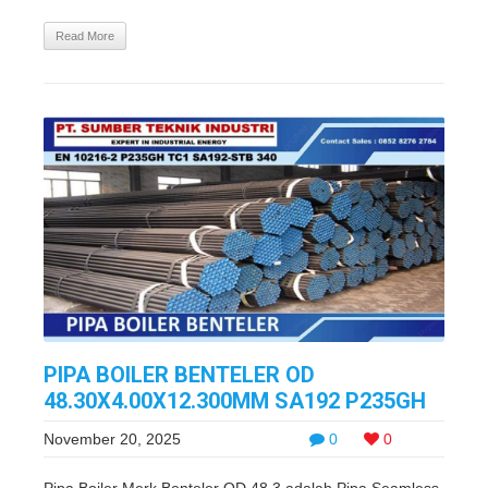
Read More
PIPA BOILER BENTELER OD
48.30X4.00X12.300MM SA192 P235GH
November 20, 2025
0
0