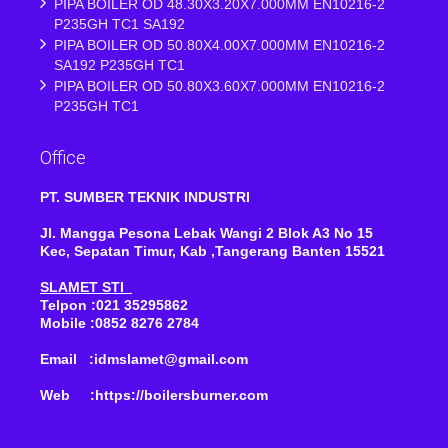
PIPA BOILER OD 48.30X3.20X7.000MM EN10216-2
P235GH TC1 SA192
PIPA BOILER OD 50.80X4.00X7.000MM EN10216-2
SA192 P235GH TC1
PIPA BOILER OD 50.80X3.60X7.000MM EN10216-2
P235GH TC1
Office
PT. SUMBER TEKNIK INDUSTRI
Jl. Mangga Pesona Lebak Wangi 2 Blok A3 No 15
Kec, Sepatan Timur, Kab ,Tangerang Banten 15521
SLAMET STI
Telpon :021 35295862
Mobile :0852 8276 2784
Email :idmslamet@gmail.com
Web :https://boilersburner.com