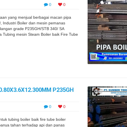
0
0
haan yang menjual berbagai macan pipa
U, Industri Boiler dan mesin pemanas
a dangan grade P235GH/STB 340/ SA
a Tubing mesin Steam Boiler baik Fire Tube
50.80X3.6X12.300MM P235GH
0
0
uk tubing boiler baik fire tube boiler
panya tahan terhadap api dan panas