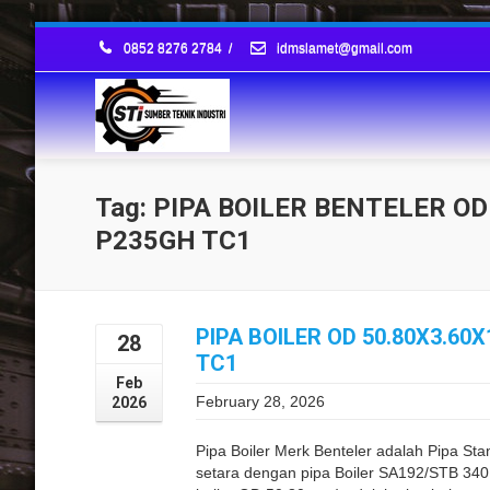
0852 8276 2784
/
idmslamet@gmail.com
Tag: PIPA BOILER BENTELER OD
P235GH TC1
PIPA BOILER OD 50.80X3.6
28
TC1
Feb
February 28, 2026
2026
Pipa Boiler Merk Benteler adalah Pipa 
setara dengan pipa Boiler SA192/STB 340 