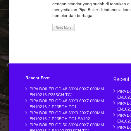
dengan standar yang sudah di tentukan di 
menyediakan Pipa Boiler di indonesia ka
benteler dan berbagai ...
Read More
Recent Post
Recent
PIPA BOILER OD 48.30X4.00X7.000MM
PIPA B
EN10216-P235GH TC1
EN102
PIPA BOILER OD 48.30X3.60X7.000MM
PIPA B
EN10216-2 P235GH TC1
EN102
PIPA BOILER OD 48.30X3.20X7.000MM
PIPA B
EN10216-2 P235GH TC1 SA192
EN102
PIPA BOILER OD 50.80X4.00X7.000MM
PIPA B
EN10216-2 SA192 P235GH TC1