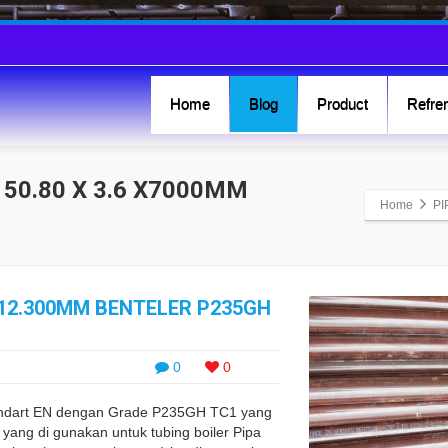
Home
Blog
Product
Refren
 50.80 X 3.6 X7000MM
Home
PI
0X12.300MM BENTELER P235GH
0
0
Standart EN dengan Grade P235GH TC1 yang
yang di gunakan untuk tubing boiler Pipa