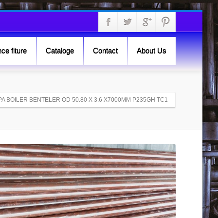
ce fiture
Cataloge
Contact
About Us
PA BOILER BENTELER OD 50.80 X 3.6 X7000MM P235GH TC1