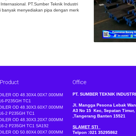
Internasional. PT.Sumber Teknik Industri
mi banyak menyediakan pipa dengan merk
 Product
Office
PT. SUMBER TEKNIK INDUST
OILER OD 48.30X4.00X7.000MM
16-P235GH TC1
Jl. Mangga Pesona Lebak Wan
OILER OD 48.30X3.60X7.000MM
A3 No 15 Kec, Sepatan Timur,
16-2 P235GH TC1
,Tangerang Banten 15521
OILER OD 48.30X3.20X7.000MM
16-2 P235GH TC1 SA192
SLAMET STI
OILER OD 50.80X4.00X7.000MM
Telpon :021 35295862