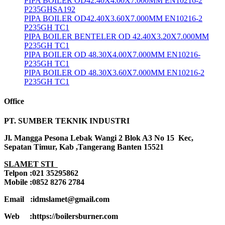
PIPA BOILER OD42.40X4.00X7.000MM EN10216-2
P235GHSA192
PIPA BOILER OD42.40X3.60X7.000MM EN10216-2
P235GH TC1
PIPA BOILER BENTELER OD 42.40X3.20X7.000MM
P235GH TC1
PIPA BOILER OD 48.30X4.00X7.000MM EN10216-
P235GH TC1
PIPA BOILER OD 48.30X3.60X7.000MM EN10216-2
P235GH TC1
Office
PT. SUMBER TEKNIK INDUSTRI
Jl. Mangga Pesona Lebak Wangi 2 Blok A3 No 15 Kec,
Sepatan Timur, Kab ,Tangerang Banten 15521
SLAMET STI
Telpon :021 35295862
Mobile :0852 8276 2784
Email :idmslamet@gmail.com
Web :https://boilersburner.com