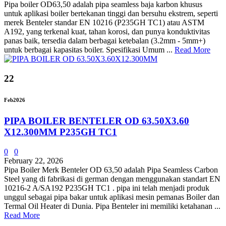
Pipa boiler OD63,50 adalah pipa seamless baja karbon khusus
untuk aplikasi boiler bertekanan tinggi dan bersuhu ekstrem, seperti
merek Benteler standar EN 10216 (P235GH TC1) atau ASTM
A192, yang terkenal kuat, tahan korosi, dan punya konduktivitas
panas baik, tersedia dalam berbagai ketebalan (3.2mm - 5mm+)
untuk berbagai kapasitas boiler. Spesifikasi Umum ...
Read More
22
Feb
2026
PIPA BOILER BENTELER OD 63.50X3.60
X12.300MM P235GH TC1
0
0
February 22, 2026
Pipa Boiler Merk Benteler OD 63,50 adalah Pipa Seamless Carbon
Steel yang di fabrikasi di german dengan menggunakan standart EN
10216-2 A/SA192 P235GH TC1 . pipa ini telah menjadi produk
unggul sebagai pipa bakar untuk aplikasi mesin pemanas Boiler dan
Termal Oil Heater di Dunia. Pipa Benteler ini memiliki ketahanan ...
Read More