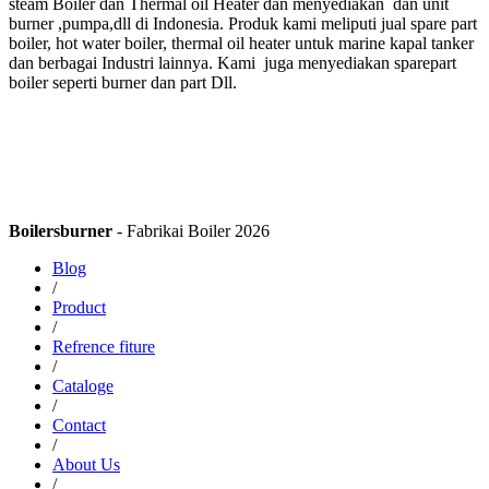
steam Boiler dan Thermal oil Heater dan menyediakan dan unit
burner ,pumpa,dll di Indonesia. Produk kami meliputi jual spare part
boiler, hot water boiler, thermal oil heater untuk marine kapal tanker
dan berbagai Industri lainnya. Kami juga menyediakan sparepart
boiler seperti burner dan part Dll.
Boilersburner
- Fabrikai Boiler 2026
Blog
/
Product
/
Refrence fiture
/
Cataloge
/
Contact
/
About Us
/