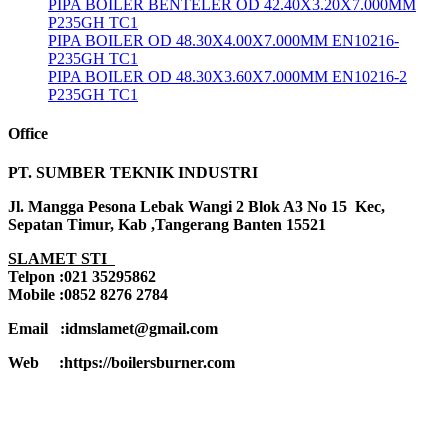
PIPA BOILER BENTELER OD 42.40X3.20X7.000MM
P235GH TC1
PIPA BOILER OD 48.30X4.00X7.000MM EN10216-
P235GH TC1
PIPA BOILER OD 48.30X3.60X7.000MM EN10216-2
P235GH TC1
Office
PT. SUMBER TEKNIK INDUSTRI
Jl. Mangga Pesona Lebak Wangi 2 Blok A3 No 15 Kec,
Sepatan Timur, Kab ,Tangerang Banten 15521
SLAMET STI
Telpon :021 35295862
Mobile :0852 8276 2784
Email :idmslamet@gmail.com
Web :https://boilersburner.com