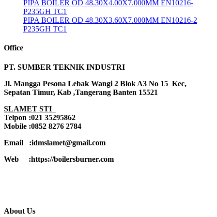
PIPA BOILER OD 48.30X4.00X7.000MM EN10216-
P235GH TC1
PIPA BOILER OD 48.30X3.60X7.000MM EN10216-2
P235GH TC1
Office
PT. SUMBER TEKNIK INDUSTRI
Jl. Mangga Pesona Lebak Wangi 2 Blok A3 No 15 Kec,
Sepatan Timur, Kab ,Tangerang Banten 15521
SLAMET STI
Telpon :021 35295862
Mobile :0852 8276 2784
Email :idmslamet@gmail.com
Web :https://boilersburner.com
About Us