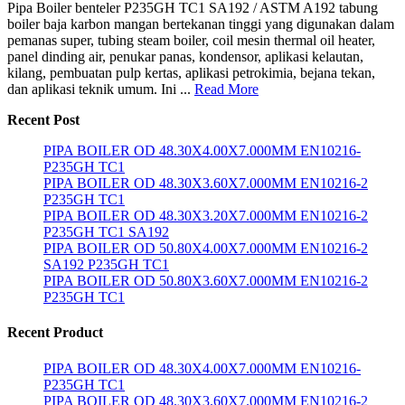
Pipa Boiler benteler P235GH TC1 SA192 / ASTM A192 tabung
boiler baja karbon mangan bertekanan tinggi yang digunakan dalam
pemanas super, tubing steam boiler, coil mesin thermal oil heater,
panel dinding air, penukar panas, kondensor, aplikasi kelautan,
kilang, pembuatan pulp kertas, aplikasi petrokimia, bejana tekan,
dan aplikasi teknik umum. Ini ...
Read More
Recent Post
PIPA BOILER OD 48.30X4.00X7.000MM EN10216-
P235GH TC1
PIPA BOILER OD 48.30X3.60X7.000MM EN10216-2
P235GH TC1
PIPA BOILER OD 48.30X3.20X7.000MM EN10216-2
P235GH TC1 SA192
PIPA BOILER OD 50.80X4.00X7.000MM EN10216-2
SA192 P235GH TC1
PIPA BOILER OD 50.80X3.60X7.000MM EN10216-2
P235GH TC1
Recent Product
PIPA BOILER OD 48.30X4.00X7.000MM EN10216-
P235GH TC1
PIPA BOILER OD 48.30X3.60X7.000MM EN10216-2