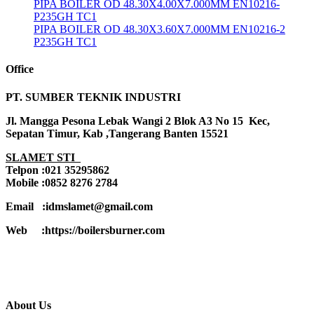
PIPA BOILER OD 48.30X4.00X7.000MM EN10216-
P235GH TC1
PIPA BOILER OD 48.30X3.60X7.000MM EN10216-2
P235GH TC1
Office
PT. SUMBER TEKNIK INDUSTRI
Jl. Mangga Pesona Lebak Wangi 2 Blok A3 No 15 Kec,
Sepatan Timur, Kab ,Tangerang Banten 15521
SLAMET STI
Telpon :021 35295862
Mobile :0852 8276 2784
Email :idmslamet@gmail.com
Web :https://boilersburner.com
About Us