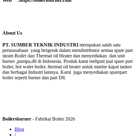
Web :https://boilersburner.com
About Us
PT. SUMBER TEKNIK INDUSTRI
merupakan salah satu
perususahaan yang bergerak dalam mendistributor semua spare part
steam Boiler dan Thermal oil Heater dan menyediakan dan unit
burner ,pumpa,dll di Indonesia. Produk kami meliputi jual spare part
boiler, hot water boiler, thermal oil heater untuk marine kapal tanker
dan berbagai Industri lainnya. Kami juga menyediakan sparepart
boiler seperti burner dan part Dll.
Boilersburner
- Fabrikai Boiler 2026
Blog
/