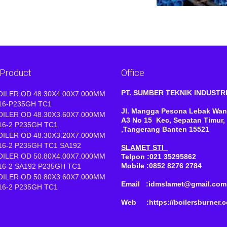
 Product
Office
PT. SUMBER TEKNIK INDUST
OILER OD 48.30X4.00X7.000MM
16-P235GH TC1
Jl. Mangga Pesona Lebak Wan
OILER OD 48.30X3.60X7.000MM
A3 No 15 Kec, Sepatan Timur,
16-2 P235GH TC1
,Tangerang Banten 15521
OILER OD 48.30X3.20X7.000MM
16-2 P235GH TC1 SA192
SLAMET STI
OILER OD 50.80X4.00X7.000MM
Telpon :021 35295862
Mobile :0852 8276 2784
16-2 SA192 P235GH TC1
OILER OD 50.80X3.60X7.000MM
Email :idmslamet@gmail.com
16-2 P235GH TC1
Web :https://boilersburner.