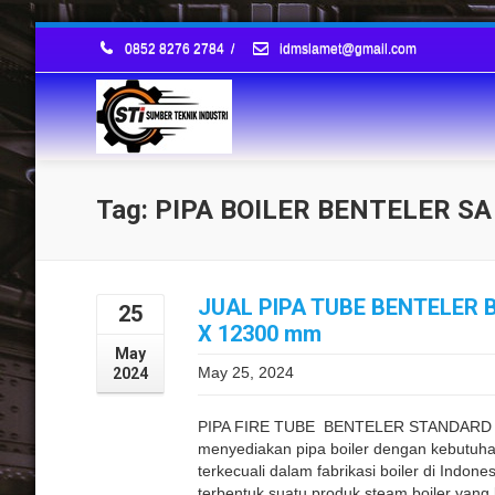
0852 8276 2784
/
idmslamet@gmail.com
Tag: PIPA BOILER BENTELER SA
JUAL PIPA TUBE BENTELER B
25
X 12300 mm
May
May 25, 2024
2024
PIPA FIRE TUBE BENTELER STANDARD G
menyediakan pipa boiler dengan kebutuhan
terkecuali dalam fabrikasi boiler di Indon
terbentuk suatu produk steam boiler yang