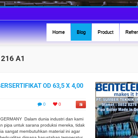
Home
Blog
Product
Refren
 216 A1
ERSERTIFIKAT OD 63,5 X 4,00
0
0
ERMANY Dalam dunia industri dan kami
 pipa untuk sarana produksi mereka, tidak
esia sangat membutuhkan material ini agar
 berkualitas dimana harustahan temperatur