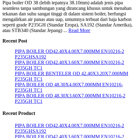
Pipa boiler OD 38 (lebih tepatnya 38.10mm) adalah jenis pipa
seamless tanpa sambungan yang dirancang khusus untuk menahan
tekanan dan suhu sangat tinggi di dalam sistem boiler, berfungsi
mengalirkan air panas atau uap, umumnya terbuat dari baja karbon
seperti grade P235GH (Standar Eropa), SA192 (Standar Amerika),
atau STB340 (Standar Jepang) ...
Read More
Recent Post
PIPA BOILER OD42.40X4.00X7.000MM EN10216-2
P235GHSA192
PIPA BOILER OD42.40X3.60X7.000MM EN10216-2
P235GH TC1
PIPA BOILER BENTELER OD 42.40X3.20X7.000MM
P235GH TC1
PIPA BOILER OD 48.30X4.00X7.000MM EN10216-
P235GH TC1
PIPA BOILER OD 48.30X3.60X7.000MM EN10216-2
P235GH TC1
Recent Product
PIPA BOILER OD42.40X4.00X7.000MM EN10216-2
P235GHSA192
PIPA BOILER OD42.40X3.60X7.000MM EN10216-2