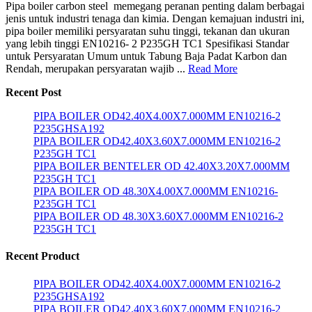
Pipa boiler carbon steel memegang peranan penting dalam berbagai
jenis untuk industri tenaga dan kimia. Dengan kemajuan industri ini,
pipa boiler memiliki persyaratan suhu tinggi, tekanan dan ukuran
yang lebih tinggi EN10216- 2 P235GH TC1 Spesifikasi Standar
untuk Persyaratan Umum untuk Tabung Baja Padat Karbon dan
Rendah, merupakan persyaratan wajib ...
Read More
Recent Post
PIPA BOILER OD42.40X4.00X7.000MM EN10216-2
P235GHSA192
PIPA BOILER OD42.40X3.60X7.000MM EN10216-2
P235GH TC1
PIPA BOILER BENTELER OD 42.40X3.20X7.000MM
P235GH TC1
PIPA BOILER OD 48.30X4.00X7.000MM EN10216-
P235GH TC1
PIPA BOILER OD 48.30X3.60X7.000MM EN10216-2
P235GH TC1
Recent Product
PIPA BOILER OD42.40X4.00X7.000MM EN10216-2
P235GHSA192
PIPA BOILER OD42.40X3.60X7.000MM EN10216-2