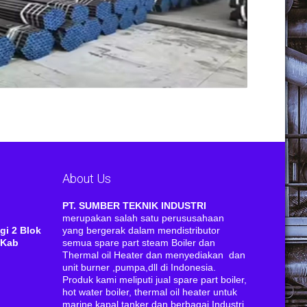
About Us
RI
PT. SUMBER TEKNIK INDUSTRI
merupakan salah satu perususahaan
gi 2 Blok
yang bergerak dalam mendistributor
 Kab
semua spare part steam Boiler dan
Thermal oil Heater dan menyediakan dan
unit burner ,pumpa,dll di Indonesia.
Produk kami meliputi jual spare part boiler,
hot water boiler, thermal oil heater untuk
marine kapal tanker dan berbagai Industri