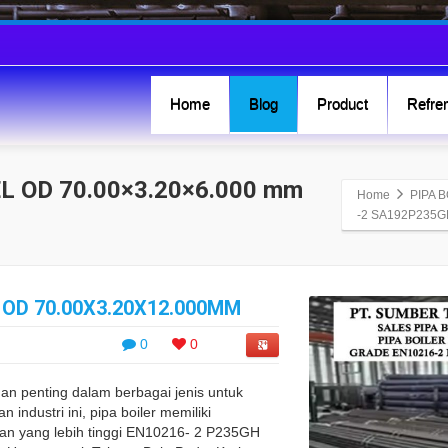
Home
Blog
Product
Refren
L OD 70.00×3.20×6.000 mm
Home
PIPA 
-2 SA192P235G
 OD 70.00X3.20X12.000MM
0
0
an penting dalam berbagai jenis untuk
industri ini, pipa boiler memiliki
ran yang lebih tinggi EN10216- 2 P235GH