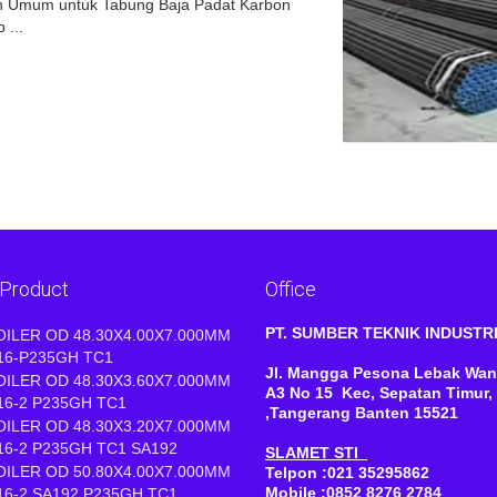
an Umum untuk Tabung Baja Padat Karbon
 ...
 Product
Office
PT. SUMBER TEKNIK INDUST
OILER OD 48.30X4.00X7.000MM
16-P235GH TC1
Jl. Mangga Pesona Lebak Wan
OILER OD 48.30X3.60X7.000MM
A3 No 15 Kec, Sepatan Timur,
16-2 P235GH TC1
,Tangerang Banten 15521
OILER OD 48.30X3.20X7.000MM
16-2 P235GH TC1 SA192
SLAMET STI
OILER OD 50.80X4.00X7.000MM
Telpon :021 35295862
Mobile :0852 8276 2784
16-2 SA192 P235GH TC1