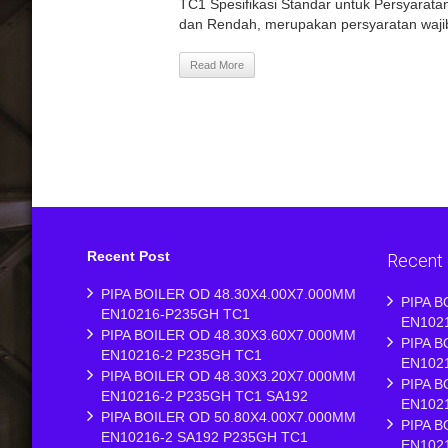
TC1 Spesifikasi Standar untuk Persyarat
dan Rendah, merupakan persyaratan wajib
Read More
Recent Post
Recent
PIPA BOILER OD 48.30X4.00X7.000MM
PIPA B
EN10216-P235GH TC1
EN102
PIPA BOILER OD 48.30X3.60X7.000MM
PIPA B
EN10216-2 P235GH TC1
EN102
PIPA BOILER OD 48.30X3.20X7.000MM
PIPA B
EN10216-2 P235GH TC1 SA192
EN102
PIPA BOILER OD 50.80X4.00X7.000MM
PIPA B
EN10216-2 SA192 P235GH TC1
EN102