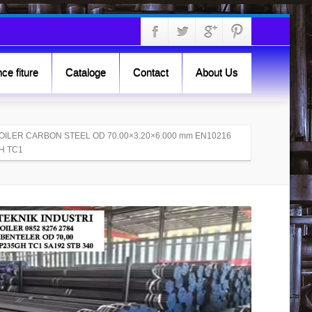
ce fiture
Cataloge
Contact
About Us
BOILER CARBON STEEL OD 70.00×3.20×6.000 mm EN10216
H TC1