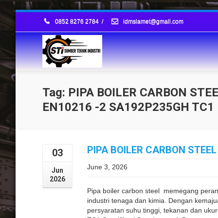
0852 8276 2784
/
idmslamet@gmail.com
Tag: PIPA BOILER CARBON STEE
EN10216 -2 SA192P235GH TC1
PIPA BOILER CARBON STEEL
03
June 3, 2026
Jun
2026
Pipa boiler carbon steel memegang peran
industri tenaga dan kimia. Dengan kemajuan 
persyaratan suhu tinggi, tekanan dan uku