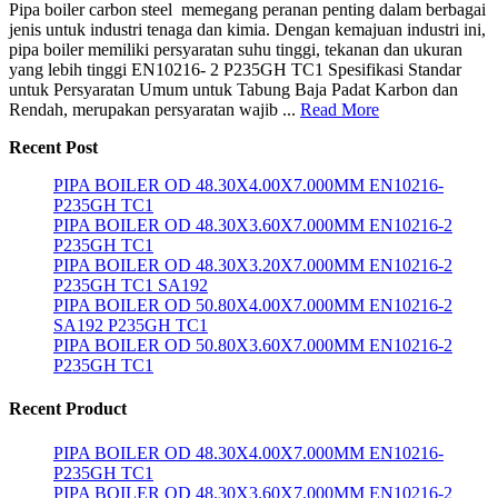
Pipa boiler carbon steel memegang peranan penting dalam berbagai
jenis untuk industri tenaga dan kimia. Dengan kemajuan industri ini,
pipa boiler memiliki persyaratan suhu tinggi, tekanan dan ukuran
yang lebih tinggi EN10216- 2 P235GH TC1 Spesifikasi Standar
untuk Persyaratan Umum untuk Tabung Baja Padat Karbon dan
Rendah, merupakan persyaratan wajib ...
Read More
Recent Post
PIPA BOILER OD 48.30X4.00X7.000MM EN10216-
P235GH TC1
PIPA BOILER OD 48.30X3.60X7.000MM EN10216-2
P235GH TC1
PIPA BOILER OD 48.30X3.20X7.000MM EN10216-2
P235GH TC1 SA192
PIPA BOILER OD 50.80X4.00X7.000MM EN10216-2
SA192 P235GH TC1
PIPA BOILER OD 50.80X3.60X7.000MM EN10216-2
P235GH TC1
Recent Product
PIPA BOILER OD 48.30X4.00X7.000MM EN10216-
P235GH TC1
PIPA BOILER OD 48.30X3.60X7.000MM EN10216-2