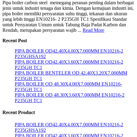
Pipa boiler carbon steel memegang peranan penting dalam berbagai
jenis untuk industri tenaga dan kimia. Dengan kemajuan industri ini,
pipa boiler memiliki persyaratan suhu tinggi, tekanan dan ukuran
yang lebih tinggi EN10216- 2 P235GH TC1 Spesifikasi Standar
untuk Persyaratan Umum untuk Tabung Baja Padat Karbon dan
Rendah, merupakan persyaratan wajib ...
Read More
Recent Post
PIPA BOILER OD42.40X4.00X7.000MM EN10216-2
P235GHSA192
PIPA BOILER OD42.40X3.60X7.000MM EN10216-2
P235GH TC1
PIPA BOILER BENTELER OD 42.40X3.20X7.000MM
P235GH TC1
PIPA BOILER OD 48.30X4.00X7.000MM EN10216-
P235GH TC1
PIPA BOILER OD 48.30X3.60X7.000MM EN10216-2
P235GH TC1
Recent Product
PIPA BOILER OD42.40X4.00X7.000MM EN10216-2
P235GHSA192
PIPA BOILER OD42.40X3.60X7.000MM EN10216-2