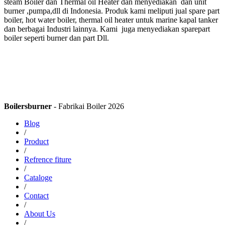
steam Boiler dan Thermal oil Heater dan menyediakan dan unit
burner ,pumpa,dll di Indonesia. Produk kami meliputi jual spare part
boiler, hot water boiler, thermal oil heater untuk marine kapal tanker
dan berbagai Industri lainnya. Kami juga menyediakan sparepart
boiler seperti burner dan part Dll.
Boilersburner
- Fabrikai Boiler 2026
Blog
/
Product
/
Refrence fiture
/
Cataloge
/
Contact
/
About Us
/