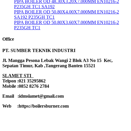
PIPA BOILER OD 48.30X3.20X7.000MM EN10216-2
P235GH TC1 SA192
PIPA BOILER OD 50.80X4.00X7.000MM EN10216-2
SA192 P235GH TC1
PIPA BOILER OD 50.80X3.60X7.000MM EN10216-2
P235GH TC1
Office
PT. SUMBER TEKNIK INDUSTRI
Jl. Mangga Pesona Lebak Wangi 2 Blok A3 No 15 Kec,
Sepatan Timur, Kab ,Tangerang Banten 15521
SLAMET STI
Telpon :021 35295862
Mobile :0852 8276 2784
Email :idmslamet@gmail.com
Web :https://boilersburner.com